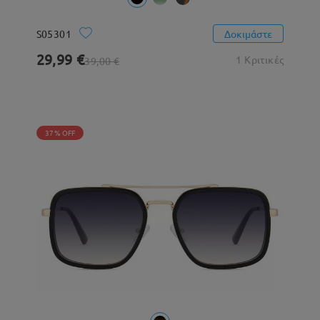
S05301
Δοκιμάστε
29,99 €
1 Κριτικές
39,00 €
37% OFF