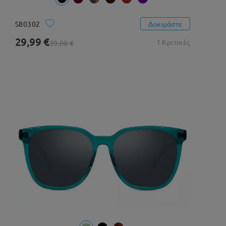
S80302
Δοκιμάστε
29,99 €
1 Κριτικές
39,00 €