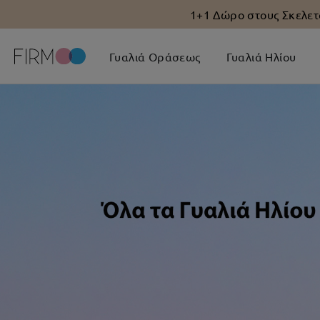
1+1 Δώρο στους Σκελετ
Γυαλιά Οράσεως
Γυαλιά Ηλίου