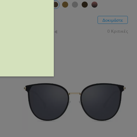
S94039
Δοκιμάστε
25,99 €
0 Κριτικές
41,99 €