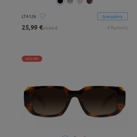
LT4126
Δοκιμάστε
25,99 €
0 Κριτικές
39,00 €
33% OFF