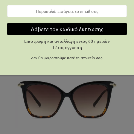
DT17660
Δοκιμάστε
Λάβετε τον κωδικό έκπτωσης
29,99 €
0 Κριτικές
39,00 €
Επιστροφή και ανταλλαγή εντός 60 ημερών
1 έτος εγγύηση
Δεν θα μοιραστούμε ποτέ τα στοιχεία σας.
23% OFF