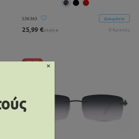
S36363
Δοκιμάστε
25,99 €
0 Κριτικές
39,00 €
38% OFF
×
τούς