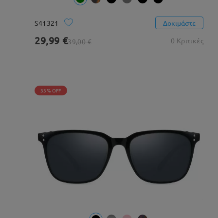
S41321
Δοκιμάστε
29,99 €
0 Κριτικές
39,00 €
33% OFF