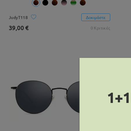
JudyT118
Δοκιμάστε
39,00 €
0 Κριτικές
1+1