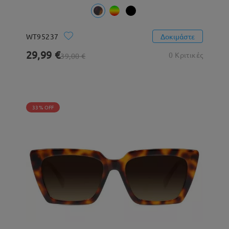
WT95237
Δοκιμάστε
29,99 €
0 Κριτικές
39,00 €
33% OFF