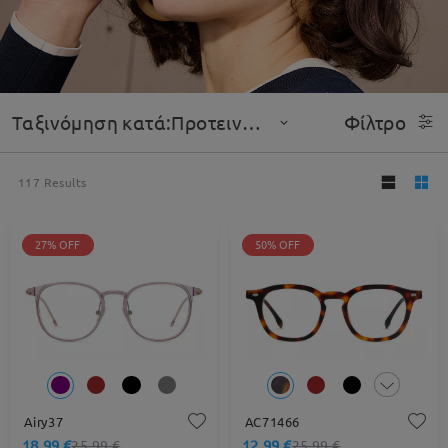
Ταξινόμηση κατά:Προτεινόμενο
Φίλτρο
117
Results
27% OFF
50% OFF
Airy37
AC71466
18,99 €
12,99 €
25,99 €
25,99 €