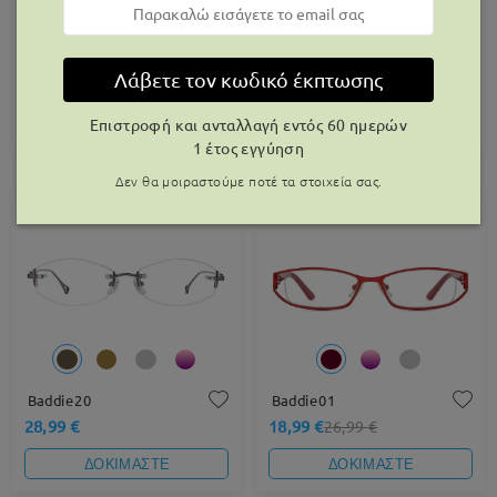
Baddie19
Baddie22
Λάβετε τον κωδικό έκπτωσης
28,99 €
25,99 €
Επιστροφή και ανταλλαγή εντός 60 ημερών
ΔΟΚΙΜΑΣΤΕ
ΔΟΚΙΜΑΣΤΕ
1 έτος εγγύηση
Δεν θα μοιραστούμε ποτέ τα στοιχεία σας.
30% OFF
Baddie20
Baddie01
28,99 €
18,99 €
26,99 €
ΔΟΚΙΜΑΣΤΕ
ΔΟΚΙΜΑΣΤΕ