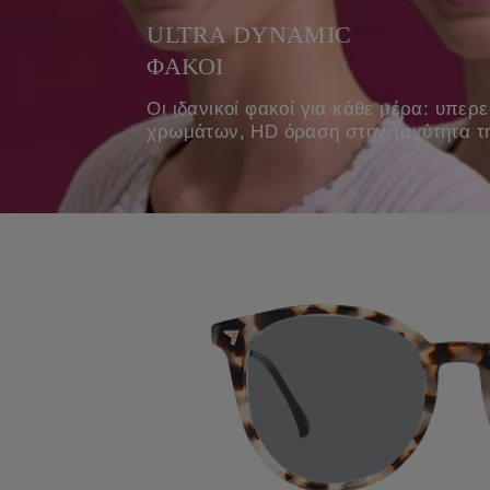
ULTRA DYNAMIC
ΦΑΚΟΙ​
Οι ιδανικοί φακοί για κάθε μέρα: υπερ
χρωμάτων, HD όραση στην ταχύτητα τη