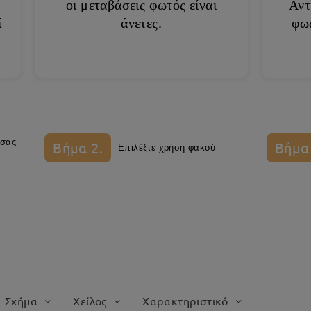
οι μεταβάσεις φωτός είναι
Αντ
ί
άνετες.
φως
 σας
Βήμα 2.
Βήμα 
Επιλέξτε χρήση φακού
Σχήμα
Χείλος
Χαρακτηριστικό