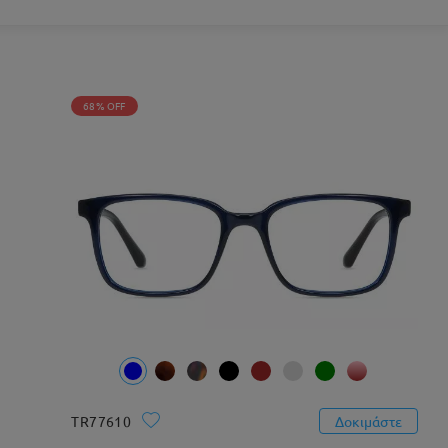
68% OFF
TR77610
Δοκιμάστε