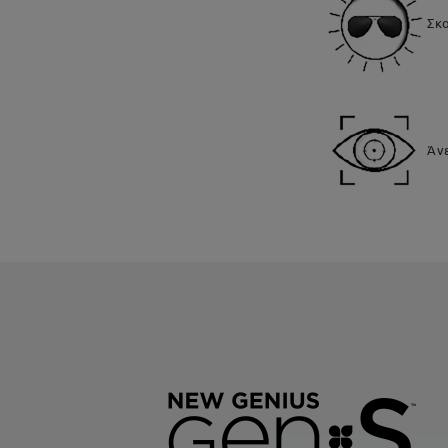
Σκο
Άνε