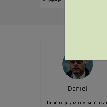
Πράσινο
Daniel
Παρά το μεγάλο σκελετό, είνα