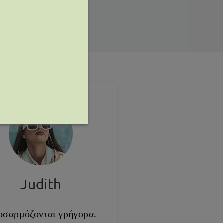
Judith
οσαρμόζονται γρήγορα.