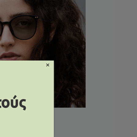
×
τούς