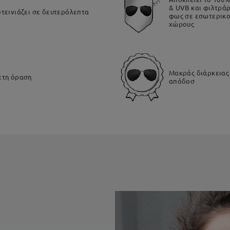
& UVB και φιλτράρ
τεινιάζει σε δευτερόλεπτα​
φως σε εσωτερικο
χώρους​
Μακράς διάρκεια
τη όραση​
απόδοσ