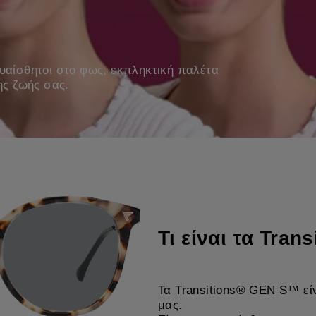
ευαίσθητοι στο φως, εκπληκτική παλέτα
ς ζωής σας.
Τι είναι τα Tra
Τα Transitions® GEN S™ είνα
μας.​