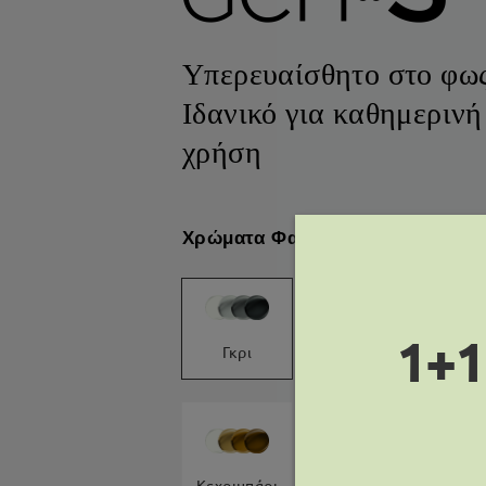
Υπερευαίσθητο στο φως
Ιδανικό για καθημερινή
χρήση​​
Χρώματα Φακών：
1+1
Καφέ
Αμέ
Γκρι
Γραφίτη
Κεχριμπάρι
Ρο