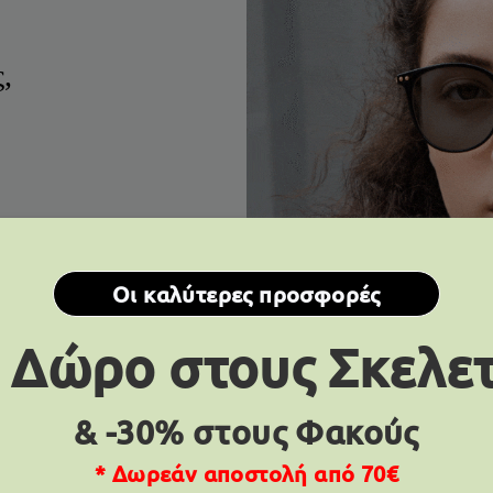
,
Οι καλύτερες προσφορές
 Δώρο στους Σκελε
θυστος
Σάπφιρο
& -30% στους Φακούς
* Δωρεάν αποστολή από 70€
υμπίνι