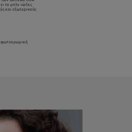
ει το μπλε-ιώδες
ύς και εξωτερικούς
ς φωτοχρωμική