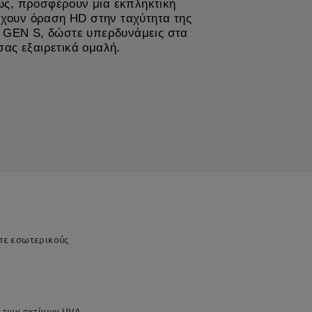
ως, προσφέρουν μια εκπληκτική
ουν​​ όραση HD στην ταχύτητα της
ns GEN S, δώστε υπερδυνάμεις στα
σας εξαιρετικά ομαλή.
σε εσωτερικούς
% των ακτίνων UVA