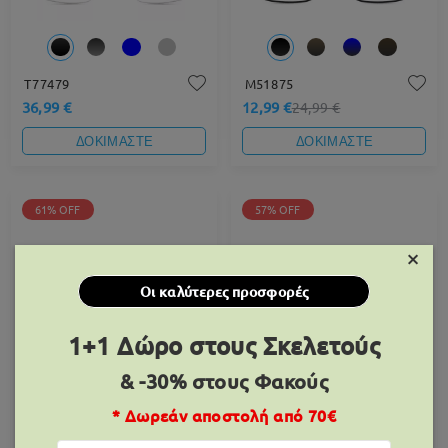
T77479
M51875
36,99 €
12,99 €
24,99 €
ΔΟΚΙΜΑΣΤΕ
ΔΟΚΙΜΑΣΤΕ
61% OFF
57% OFF
×
Οι καλύτερες προσφορές
1+1 Δώρο στους Σκελετούς
& -30% στους Φακούς
TR38040
M78391
8,99 €
12,99 €
22,99 €
29,99 €
* Δωρεάν αποστολή από 70€
ΔΟΚΙΜΑΣΤΕ
ΔΟΚΙΜΑΣΤΕ