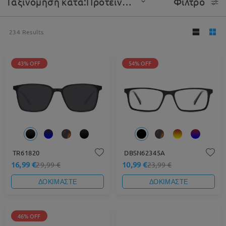
Ταξινόμηση κατά:Προτεινόμενο
Φίλτρο
234
Results
43% OFF
54% OFF
TR61820
DBSN62345A
16,99 €
10,99 €
29,99 €
23,99 €
ΔΟΚΙΜΑΣΤΕ
ΔΟΚΙΜΑΣΤΕ
46% OFF