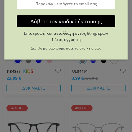
65% OFF
Λάβετε τον κωδικό έκπτωσης
Επιστροφή και ανταλλαγή εντός 60 ημερών
1 έτος εγγύηση
Δεν θα μοιραστούμε ποτέ τα στοιχεία σας.
K84835
UL04491
22,99 €
8,99 €
25,99 €
ΔΟΚΙΜΑΣΤΕ
ΔΟΚΙΜΑΣΤΕ
56% OFF
40% OFF