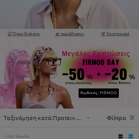
📋 Όροι Χρήσης
🛫 παράδοσης
💯 Επιστροφή
Ταξινόμηση κατά:Προτεινόμενο
Φίλτρο
1201
Results