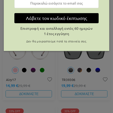
TR98682
TR62998
19,99 €
6,99 €
29,99 €
Λάβετε τον κωδικό έκπτωσης
ΔΟΚΙΜΑΣΤΕ
ΔΟΚΙΜΑΣΤΕ
Επιστροφή και ανταλλαγή εντός 60 ημερών
1 έτος εγγύηση
42% OFF
33% OFF
Δεν θα μοιραστούμε ποτέ τα στοιχεία σας.
Airy17
TR39306
14,99 €
19,99 €
25,99 €
29,99 €
ΔΟΚΙΜΑΣΤΕ
ΔΟΚΙΜΑΣΤΕ
33% OFF
35% OFF