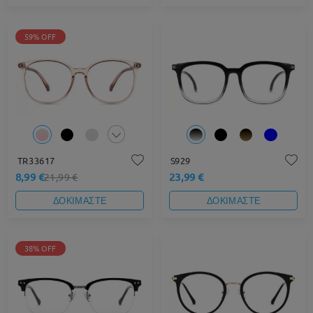
59% OFF
TR33617
S929
8,99 €
23,99 €
21,99 €
ΔΟΚΙΜΑΣΤΕ
ΔΟΚΙΜΑΣΤΕ
38% OFF