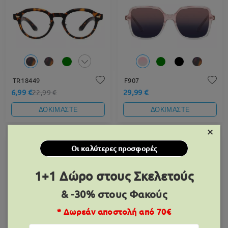
TR18449
F907
6,99 €
29,99 €
22,99 €
ΔΟΚΙΜΑΣΤΕ
ΔΟΚΙΜΑΣΤΕ
×
33% OFF
Οι καλύτερες προσφορές
1+1 Δώρο στους Σκελετούς
& -30% στους Φακούς
* Δωρεάν αποστολή από 70€