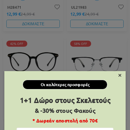
M28471
UL21983
12,99 €
12,99 €
24,99 €
24,99 €
ΔΟΚΙΜΑΣΤΕ
ΔΟΚΙΜΑΣΤΕ
42% OFF
58% OFF
×
Οι καλύτερες προσφορές
X939
MT72948
1+1 Δώρο στους Σκελετούς
14,99 €
10,99 €
25,99 €
25,99 €
& -30% στους Φακούς
ΔΟΚΙΜΑΣΤΕ
ΔΟΚΙΜΑΣΤΕ
* Δωρεάν αποστολή από 70€