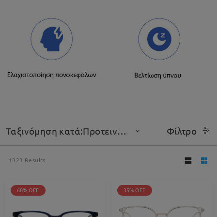
Ταξινόμηση κατά:Προτεινόμενο
Φίλτρο
1323
Results
68% OFF
35% OFF