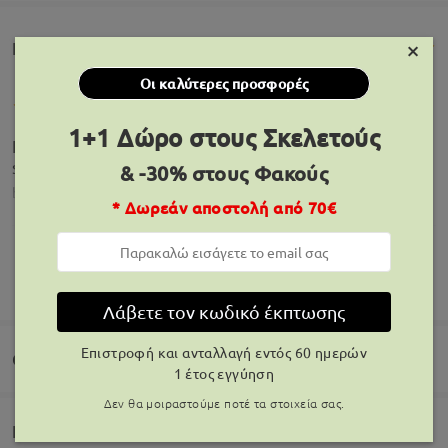
×
Κριτικές Πελατών(1849)
Οι καλύτερες προσφορές
1+1 Δώρο στους Σκελετούς
Excellent product in an excellent condition! Very
satisfied with my purchase! Highly recommended.
& -30% στους Φακούς
by
Nana
on
Dec 24 , 2025
* Δωρεάν αποστολή από 70€
Πληροφορίες Μοντέλου
ΕΜΦΆΝΙΣΗ ΠΕΡΙΣΣΌΤΕΡΩΝ
Ωραίος σκελετός αλλά είναι χαλαρός στα πλάγια
Λάβετε τον κωδικό έκπτωσης
λίγο
Επιστροφή και ανταλλαγή εντός 60 ημερών
by
Φενια
on
Sep 2 , 2025
Q&AS
1 έτος εγγύηση
Δεν θα μοιραστούμε ποτέ τα στοιχεία σας.
Παράδοση
Καλώς ήρθατε να αφήσετε τις ερωτήσεις σας σχετικά με τον