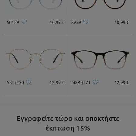
* Μόνο για Αναφορά
S0189
10,99 €
S939
10,99 €
Περιγραφή Προϊόντος
YSL1230
12,99 €
MX40171
12,99 €
Εγγραφείτε τώρα και αποκτήστε
έκπτωση 15%