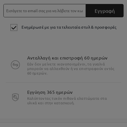
Εγγραφή
Ενημέρωσέ με για τα τελευταία στυλ & προσφορές
Ανταλλαγή και επιστροφή 60 ημερών
Κυριά Χαρακτηριστικά
Εάν δεν μείνετε ικανοποιημένοι, τα γυαλιά
μπορούν να αλλαχθούν ή να επιστραφούν εντός
60 ημερών.
Εγγύηση 365 ημερών
Καλύπτοντας τυχόν πιθανά ελαττώματα στα
υλικά και στην κατασκευή.