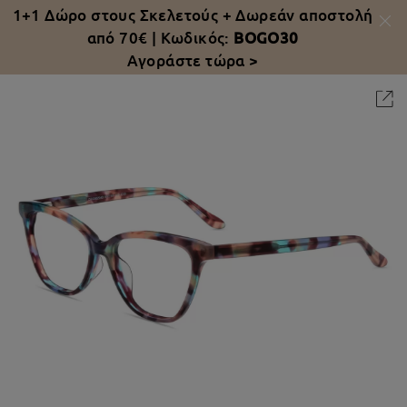
1+1 Δώρο στους Σκελετούς +
Δωρεάν αποστολή
από 70€
| Κωδικός:
BOGO30
Αγοράστε τώρα >