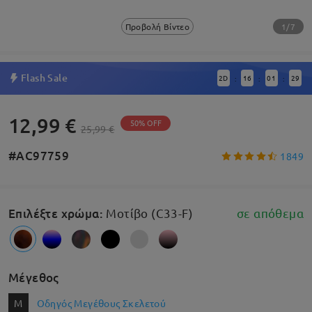
1/7
Προβολή Βίντεο
Flash Sale
2
D
16
01
28
:
:
:
12,99 €
50% OFF
25,99 €
#AC97759
1849
Επιλέξτε χρώμα
:
Μοτίβο (C33-F)
σε απόθεμα
Μέγεθος
M
Οδηγός Μεγέθους Σκελετού