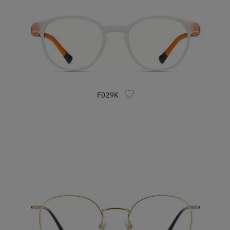
F029K