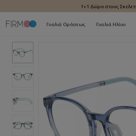
1+1 Δώρο στους Σκελετ
Γυαλιά Οράσεως
Γυαλιά Ηλίου