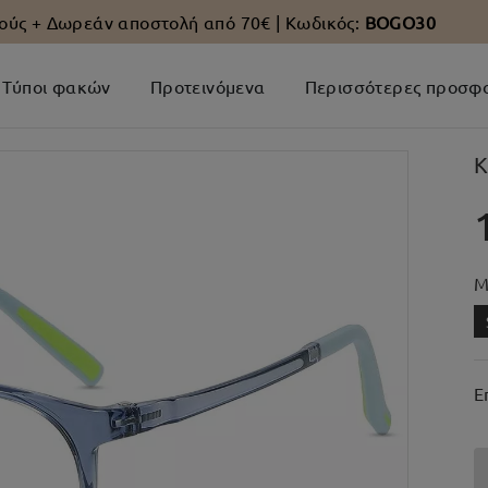
ούς +
Δωρεάν αποστολή από 70€
| Κωδικός:
BOGO30
Τύποι φακών
Προτεινόμενα
Περισσότερες προσφ
K
Μ
Ε