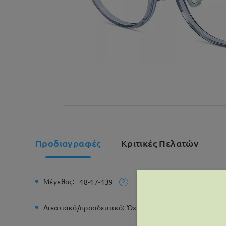
Προδιαγραφές
Κριτικές Πελατών
Μέγεθος:
Συνολικό
48-17-139
Διεστιακό/προοδευτικό:
Όχι
Μεντεσές