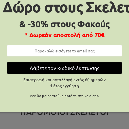
 Δώρο στους Σκελε
& -30% στους Φακούς
ΠΑΡΆΔΟΣΗ
* Δωρεάν αποστολή από 70€
πεξεργασίας
μέρες
λεπτομέρειες
8-17 ε
Αποστολή
Λάβετε τον κωδικό έκπτωσης
Επιστροφή και ανταλλαγή εντός 60 ημερών
1 έτος εγγύηση
Δεν θα μοιραστούμε ποτέ τα στοιχεία σας.
ΠΑΡΌΜΟΙΟΙ ΣΚΕΛΕΤΟΊ