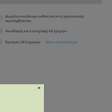
Δωρεάν επικάλυψη ανθεκτική στις γρατσουνιές
περιλαμβάνεται
Ανταλλαγή και επιστροφή 60 ημερών
Εγγύηση 365 ημερών
Δείτε περισσότερα
×
 mm
Βάρος:
10g