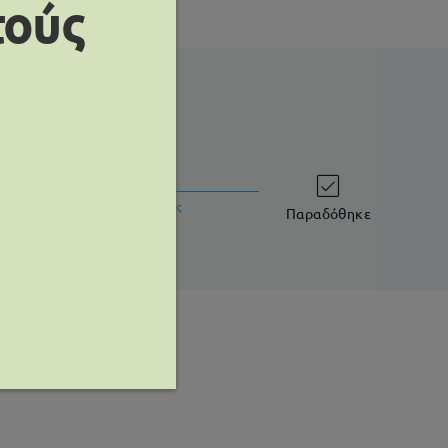
τούς
χρόνος αποστολής
ργάσιμες ημέρες
λεπτομέρειες
Παραδόθηκε