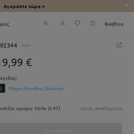
Αγοράστε τώρα >
ορές
Βοήθεια
92344
K
I
D
S
19,99 €
έγεθος:
S
Οδηγός Μεγέθους Σκελετού
πιλέξτε χρώμα: Μπλε (C47)
εκτός αποθέματος
Εξαντλήθηκε