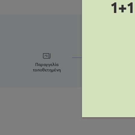
1+1
χρόνος ε
5-7 εργάσιμες η
Παραγγελία
τοποθετημένη