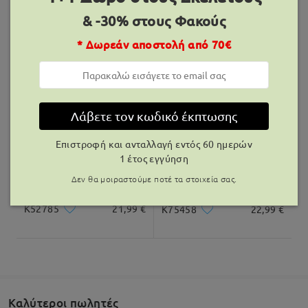
Παραδόθηκε
& -30% στους Φακούς
* Δωρεάν αποστολή από 70€
K08210
12,99 €
K28606
21,99 €
Λάβετε τον κωδικό έκπτωσης
Επιστροφή και ανταλλαγή εντός 60 ημερών
1 έτος εγγύηση
Δεν θα μοιραστούμε ποτέ τα στοιχεία σας.
K52785
21,99 €
K75458
22,99 €
Καλύτεροι πωλητές