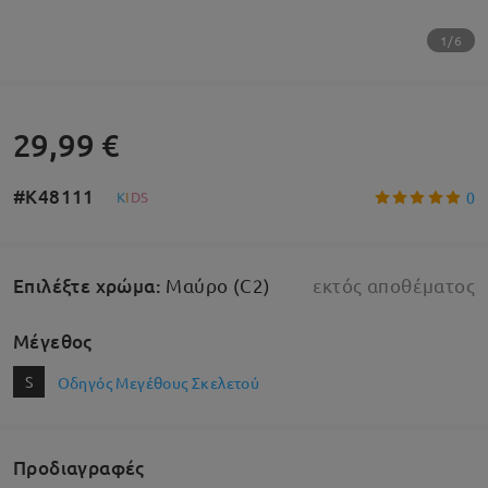
1/6
29,99 €
#K48111
0
K
I
D
S
Επιλέξτε χρώμα
:
Μαύρο (C2)
εκτός αποθέματος
Μέγεθος
S
Οδηγός Μεγέθους Σκελετού
Προδιαγραφές