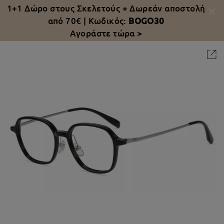
1+1 Δώρο στους Σκελετούς +
Δωρεάν αποστολή
από 70€
| Κωδικός:
BOGO30
Αγοράστε τώρα >