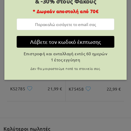
& -30% στους Φακούς
Παραδόθηκε
* Δωρεάν αποστολή από 70€
K08210
12,99 €
K28606
21,99 €
Λάβετε τον κωδικό έκπτωσης
Επιστροφή και ανταλλαγή εντός 60 ημερών
1 έτος εγγύηση
Δεν θα μοιραστούμε ποτέ τα στοιχεία σας.
K52785
21,99 €
K75458
22,99 €
Καλύτεροι πωλητές