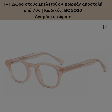
1+1 Δώρο στους Σκελετούς +
Δωρεάν αποστολή
από 70€
| Κωδικός:
BOGO30
Αγοράστε τώρα >