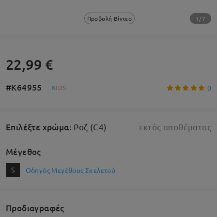
1/7
Προβολή Βίντεο
22,99 €
#K64955
0
K
I
D
S
Επιλέξτε χρώμα
:
Ροζ (C4)
εκτός αποθέματος
Μέγεθος
S
Οδηγός Μεγέθους Σκελετού
Προδιαγραφές