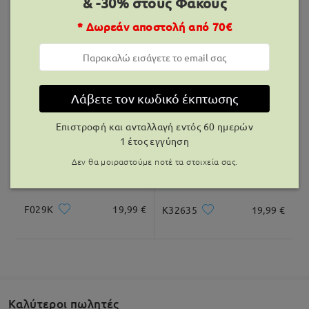
& -30% στους Φακούς
Παραδόθηκε
* Δωρεάν αποστολή από 70€
N2009
19,99 €
N2008K
22,99 €
Λάβετε τον κωδικό έκπτωσης
Επιστροφή και ανταλλαγή εντός 60 ημερών
1 έτος εγγύηση
Δεν θα μοιραστούμε ποτέ τα στοιχεία σας.
F029K
19,99 €
K32635
19,99 €
Καλύτεροι πωλητές