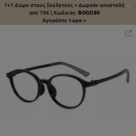
1+1 Δώρο στους Σκελετούς +
Δωρεάν αποστολή
από 70€
| Κωδικός:
BOGO30
Αγοράστε τώρα >