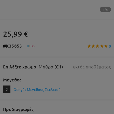
1/6
25,99 €
#K35853
0
K
I
D
S
Επιλέξτε χρώμα
:
Μαύρο (C1)
εκτός αποθέματος
Μέγεθος
S
Οδηγός Μεγέθους Σκελετού
Προδιαγραφές