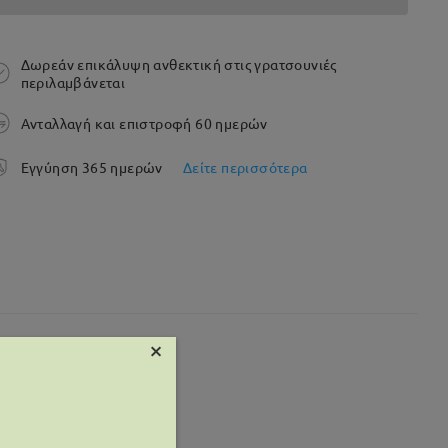
Δωρεάν επικάλυψη ανθεκτική στις γρατσουνιές
περιλαμβάνεται
Ανταλλαγή και επιστροφή 60 ημερών
Εγγύηση 365 ημερών
Δείτε περισσότερα
×
 mm
Βάρος:
16g