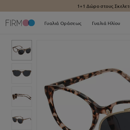
1+1 Δώρο στους Σκελετ
Γυαλιά Οράσεως
Γυαλιά Ηλίου