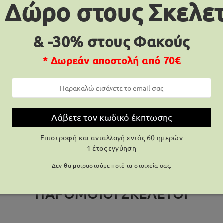
 Δώρο στους Σκελε
& -30% στους Φακούς
ΠΑΡΆΔΟΣΗ
* Δωρεάν αποστολή από 70€
πεξεργασίας
μέρες
λεπτομέρειες
8-17 ε
Αποστολή
Λάβετε τον κωδικό έκπτωσης
Επιστροφή και ανταλλαγή εντός 60 ημερών
1 έτος εγγύηση
Δεν θα μοιραστούμε ποτέ τα στοιχεία σας.
ΠΑΡΌΜΟΙΟΙ ΣΚΕΛΕΤΟΊ