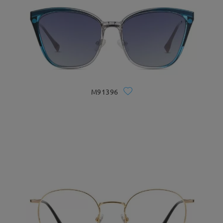
M91396