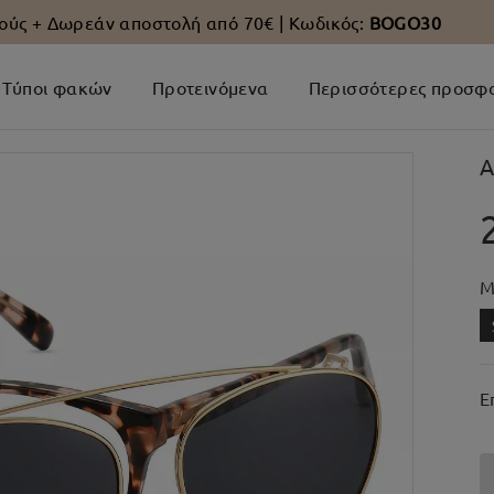
ούς +
Δωρεάν αποστολή από 70€
| Κωδικός:
BOGO30
Τύποι φακών
Προτεινόμενα
Περισσότερες προσφ
A
Μ
Ε