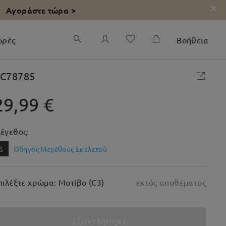
Αγοράστε τώρα >
ορές
Βοήθεια
C78785
29,99 €
έγεθος:
S
Οδηγός Μεγέθους Σκελετού
πιλέξτε χρώμα: Μοτίβο (C3)
εκτός αποθέματος
Εξαντλήθηκε