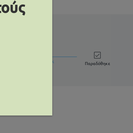
τούς
χρόνος αποστολής
ργάσιμες ημέρες
λεπτομέρειες
Παραδόθηκε