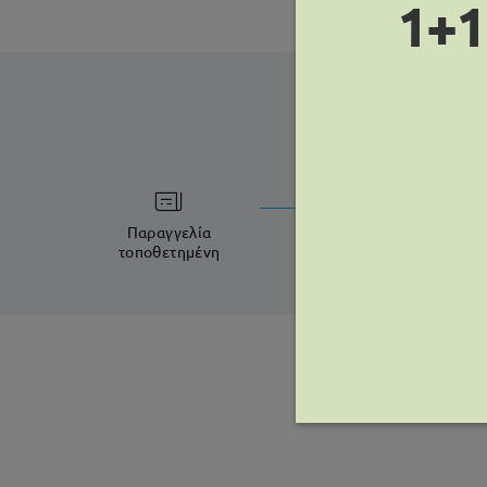
1+1
χρόνος ε
5-7 εργάσιμες η
Παραγγελία
τοποθετημένη