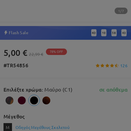
1/7
Flash Sale
4
D
10
58
43
:
:
:
5,00 €
78% OFF
22,99 €
#TR54856
126
Επιλέξτε χρώμα
:
Μαύρο (C1)
σε απόθεμα
Μέγεθος
M
Οδηγός Μεγέθους Σκελετού