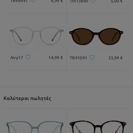
TR98447
6,99 €
TM13880
5,00 €
130mm/ 5.12in
145mm/ 5.71in
Πλάτος Φακού
Ύψος Φακού
Πλάτος γέφυρας
54mm/ 2.13in
33mm/ 1.3in
19mm/ 0.75in
Airy17
14,99 €
TR41091
33,99 €
Σύσταση Είδους Προσώπου
Καλύτεροι πωλητές
Τετράγωνο
Στρογγυλό
Καρδιοειδέ
Ρόμβος
Οβάλ
ς